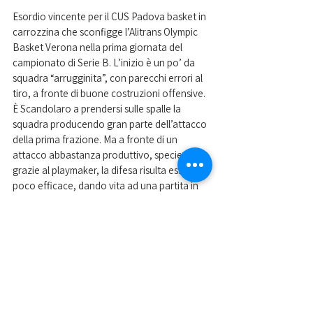
Esordio vincente per il CUS Padova basket in 
carrozzina che sconfigge l’Alitrans Olympic 
Basket Verona nella prima giornata del 
campionato di Serie B. L’inizio è un po’ da 
squadra “arrugginita”, con parecchi errori al 
tiro, a fronte di buone costruzioni offensive. 
È Scandolaro a prendersi sulle spalle la 
squadra producendo gran parte dell’attacco 
della prima frazione. Ma a fronte di un 
attacco abbastanza produttivo, specie 
grazie al playmaker, la difesa risulta essere 
poco efficace, dando vita ad una partita in 
cui Verona risponde colpo su colpo agli 
universitari. Ma pian piano i cussini scavano il 
solco, che si allunga fino al +10 grazie alle 
buone realizzazioni di Tabacariu, Da Rin e 
Besoli. Il finale è 80-67 per il CUS che inizia 
quindi con il piede giusto la stagione, che la 
vedrà impegnata di nuovo l’11 dicembre 
contro l’Albatros Trento a Padova. Il 