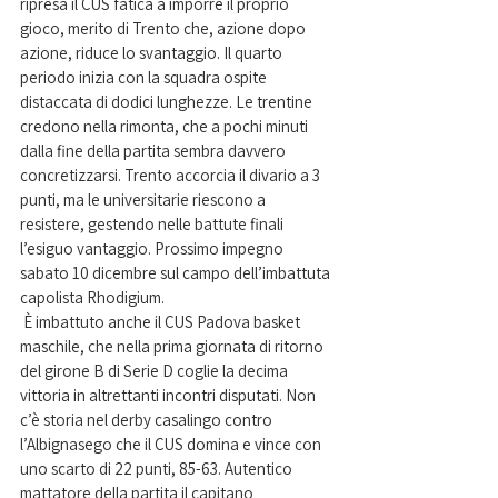
ripresa il CUS fatica a imporre il proprio 
gioco, merito di Trento che, azione dopo 
azione, riduce lo svantaggio. Il quarto 
periodo inizia con la squadra ospite 
distaccata di dodici lunghezze. Le trentine 
credono nella rimonta, che a pochi minuti 
dalla fine della partita sembra davvero 
concretizzarsi. Trento accorcia il divario a 3 
punti, ma le universitarie riescono a 
resistere, gestendo nelle battute finali 
l’esiguo vantaggio. Prossimo impegno 
sabato 10 dicembre sul campo dell’imbattuta 
capolista Rhodigium.
 È imbattuto anche il CUS Padova basket 
maschile, che nella prima giornata di ritorno 
del girone B di Serie D coglie la decima 
vittoria in altrettanti incontri disputati. Non 
c’è storia nel derby casalingo contro 
l’Albignasego che il CUS domina e vince con 
uno scarto di 22 punti, 85-63. Autentico 
mattatore della partita il capitano 