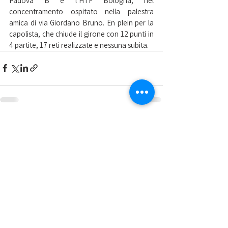
Padova B e l’HTF Bologna, nel 
concentramento ospitato nella palestra 
amica di via Giordano Bruno. En plein per la 
capolista, che chiude il girone con 12 punti in 
4 partite, 17 reti realizzate e nessuna subita.
Mostra tutti
Post recenti