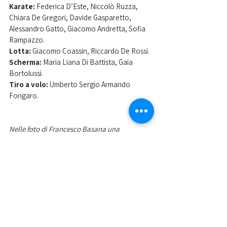
Karate: 
Federica D’Este, Niccolò Ruzza, 
Chiara De Gregori, Davide Gasparetto, 
Alessandro Gatto, Giacomo Andretta, Sofia 
Rampazzo.
Lotta:
 Giacomo Coassin, Riccardo De Rossi.
Scherma:
 Maria Liana Di Battista, Gaia 
Bortolussi.
Tiro a volo: 
Umberto Sergio Armando 
Fongaro.
Nelle foto di Francesco Basana una 
rappresentanza degli studenti atleti 
dell'Università di Padova nella scorsa 
edizione 