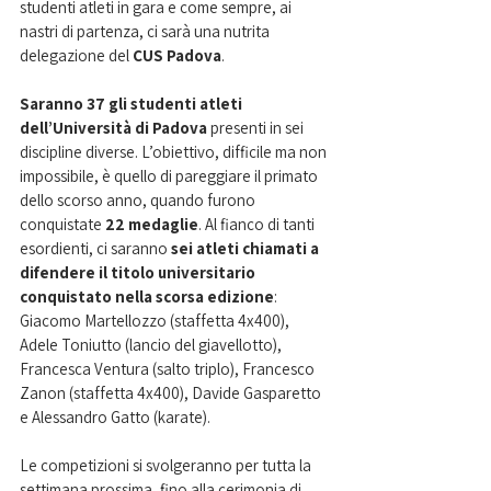
studenti atleti in gara e come sempre, ai 
nastri di partenza, ci sarà una nutrita 
delegazione del 
CUS Padova
.
Saranno 37 gli studenti atleti 
dell’Università di Padova 
presenti in sei 
discipline diverse. L’obiettivo, difficile ma non 
impossibile, è quello di pareggiare il primato 
dello scorso anno, quando furono 
conquistate 
22 medaglie
. Al fianco di tanti 
esordienti, ci saranno 
sei atleti chiamati a 
difendere il titolo universitario 
conquistato nella scorsa edizione
: 
Giacomo Martellozzo (staffetta 4x400), 
Adele Toniutto (lancio del giavellotto), 
Francesca Ventura (salto triplo), Francesco 
Zanon (staffetta 4x400), Davide Gasparetto 
e Alessandro Gatto (karate).
Le competizioni si svolgeranno per tutta la 
settimana prossima, fino alla cerimonia di 