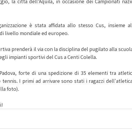
io, la città dell’Aquila, in occasione dei Campionati nazion
ganizzazione è stata affidata allo stesso Cus, insieme al
di livello mondiale ed europeo.
iva prenderà il via con la disciplina del pugilato alla scuola
gli impianti sportivi del Cus a Centi Colella.
Padova, forte di una spedizione di 35 elementi tra atletic
tennis. I primi ad arrivare sono stati i ragazzi dell'atletica
la foto).
i!