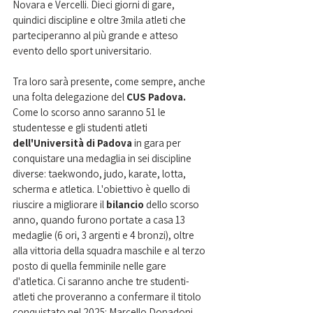
Novara e Vercelli. Dieci giorni di gare, 
quindici discipline e oltre 3mila atleti che 
parteciperanno al più grande e atteso 
evento dello sport universitario.
Tra loro sarà presente, come sempre, anche 
una folta delegazione del 
CUS Padova.
Come lo scorso anno saranno 51 le 
studentesse e gli studenti atleti 
dell'Università di Padova
 in gara per 
conquistare una medaglia in sei discipline 
diverse: taekwondo, judo, karate, lotta, 
scherma e atletica. L'obiettivo è quello di 
riuscire a migliorare il 
bilancio 
dello scorso 
anno, quando furono portate a casa 13 
medaglie (6 ori, 3 argenti e 4 bronzi), oltre 
alla vittoria della squadra maschile e al terzo 
posto di quella femminile nelle gare 
d'atletica. Ci saranno anche tre studenti-
atleti che proveranno a confermare il titolo 
conquistato nel 2025: Marcello Donadoni, 