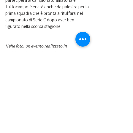
parteciperà al campionato amatoriale 
Tuttocampo. Servirà anche da palestra per la 
prima squadra che è pronta a rituffarsi nel 
campionato di Serie C dopo aver ben 
figurato nella scorsa stagione.
Nelle foto, un evento realizzato in 
collaborazione con le scuole e alcune 
giocatrici della formazione Under 15. 
Mostra tutti
Post recenti